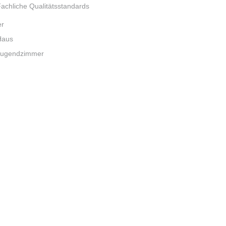
achliche Qualitätsstandards
er
Haus
Jugendzimmer