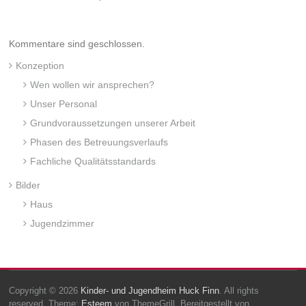
Kommentare sind geschlossen.
Konzeption
Wen wollen wir ansprechen?
Unser Personal
Grundvoraussetzungen unserer Arbeit
Phasen des Betreuungsverlaufs
Fachliche Qualitätsstandards
Bilder
Haus
Jugendzimmer
Copyright © 2026
Kinder- und Jugendheim Huck Finn
. All rights
reserved. Theme:
Esteem
von ThemeGrill. Bereitgestellt von