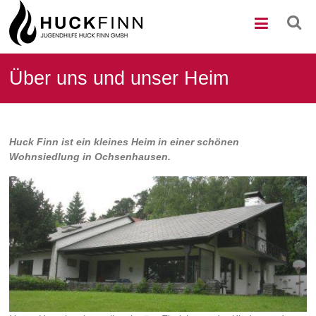
Zum
Kinder-
Inhalt
wechseln
und
Jugendheim
Über uns und unser Heim
Huck
Finn
Huck Finn ist ein kleines Heim in einer schönen
Wohnsiedlung in Ochsenhausen.